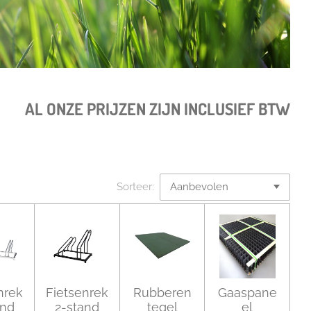
AL ONZE PRIJZEN ZIJN INCLUSIEF BTW
Sorteer:
nrek
Fietsenrek
Rubberen
Gaaspane
and
2-stand
tegel
el