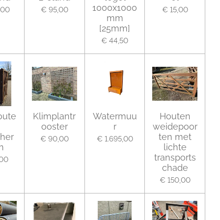
1000x1000
,00
€ 95,00
€ 15,00
mm
[25mm]
€ 44,50
oute
Klimplantr
Watermuu
Houten
ooster
r
weidepoor
cher
ten met
€ 90,00
€ 1.695,00
n
lichte
transports
,00
chade
€ 150,00