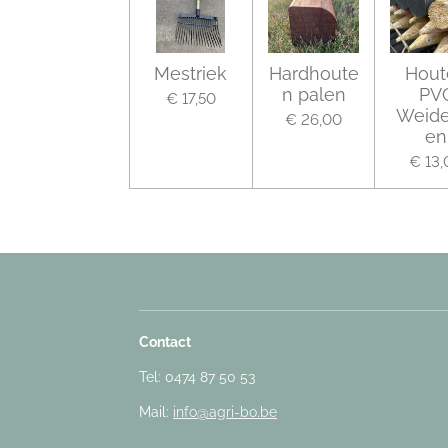
Mestriek
Hardhoute
Hout
n palen
PV
€ 17,50
Weide
€ 26,00
en
€ 13,
Contact
Tel: 0474 87 50 53
Mail:
info@agri-bo.be