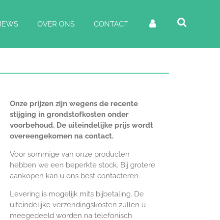
IEWS
OVER ONS
CONTACT
Onze prijzen zijn wegens de recente
stijging in grondstofkosten onder
voorbehoud. De uiteindelijke prijs wordt
overeengekomen na contact.
Voor sommige van onze producten
hebben we een beperkte stock. Bij grotere
aankopen kan u ons best contacteren.
Levering is mogelijk mits bijbetaling. De
uiteindelijke verzendingskosten zullen u
meegedeeld worden na telefonisch