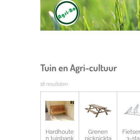
Tuin en Agri-cultuur
18 resultaten
Hardhoute
Grenen
Fietse
n tuinbank
picknickta
3-st