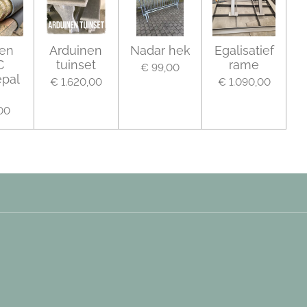
en
Arduinen
Nadar hek
Egalisatief
C
tuinset
rame
€ 99,00
pal
€ 1.620,00
€ 1.090,00
00