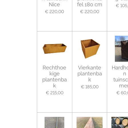
Nice
fel 180 cm
€ 105
€ 220,00
€ 220,00
Rechthoe
Vierkante
Hardh
kige
plantenba
n
plantenba
k
tuins
k
me
€ 185,00
€ 215,00
€ 60