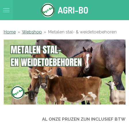
Ga
AGRI-BO
direct
naar
de
hoofdinhoud
Home
»
Webshop
»
Metalen stal- & weidetoebehoren
AL ONZE PRIJZEN ZIJN INCLUSIEF BTW