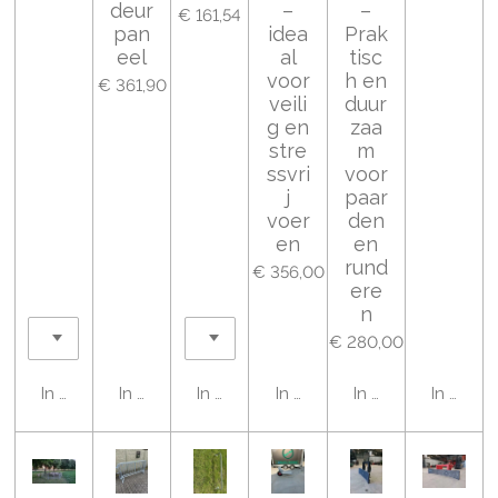
deur
–
–
€ 161,54
pan
idea
Prak
eel
al
tisc
voor
h en
€ 361,90
veili
duur
g en
zaa
stre
m
ssvri
voor
j
paar
voer
den
en
en
rund
€ 356,00
ere
n
€ 280,00
In winkelwagen
In winkelwagen
In winkelwagen
In winkelwagen
In winkelwagen
In wink