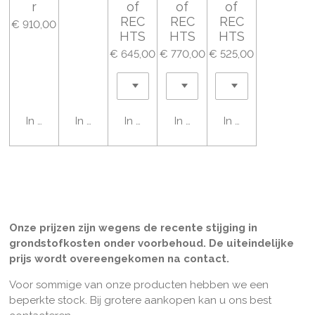
r
of
of
of
REC
REC
REC
€ 910,00
HTS
HTS
HTS
€ 645,00
€ 770,00
€ 525,00
In winkelwagen
In winkelwagen
In winkelwagen
In winkelwagen
In winkelwagen
Onze prijzen zijn wegens de recente stijging in
grondstofkosten onder voorbehoud. De uiteindelijke
prijs wordt overeengekomen na contact.
Voor sommige van onze producten hebben we een
beperkte stock. Bij grotere aankopen kan u ons best