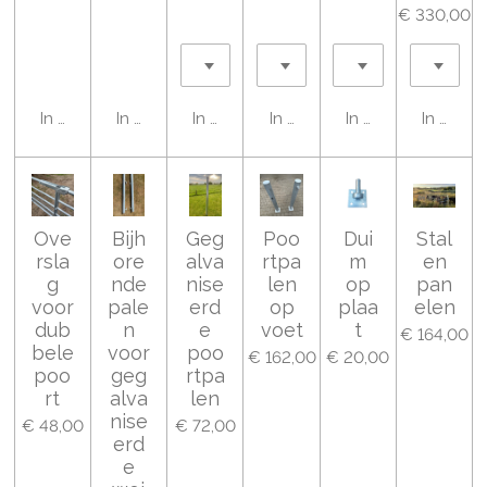
€ 330,00
In winkelwagen
In winkelwagen
In winkelwagen
In winkelwagen
In winkelwagen
In wink
Ove
Bijh
Geg
Poo
Dui
Stal
rsla
ore
alva
rtpa
m
en
g
nde
nise
len
op
pan
voor
pale
erd
op
plaa
elen
dub
n
e
voet
t
€ 164,00
bele
voor
poo
€ 162,00
€ 20,00
poo
geg
rtpa
rt
alva
len
nise
€ 48,00
€ 72,00
erd
e