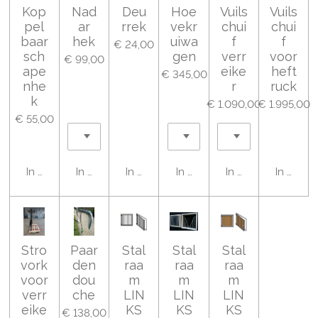
Kop
Nad
Deu
Hoe
Vuils
Vuils
pel
ar
rrek
vekr
chui
chui
baar
hek
uiwa
f
f
€ 24,00
sch
gen
verr
voor
€ 99,00
ape
eike
heft
€ 345,00
nhe
r
ruck
k
€ 1.090,00
€ 1.995,00
€ 55,00
In winkelwagen
In winkelwagen
In winkelwagen
In winkelwagen
In winkelwagen
In wink
Stro
Paar
Stal
Stal
Stal
vork
den
raa
raa
raa
voor
dou
m
m
m
verr
che
LIN
LIN
LIN
eike
KS
KS
KS
€ 138,00