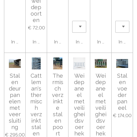
wei
dep
oort
en
€ 72,00
In winkelwagen
In winkelwagen
In winkelwagen
In winkelwagen
In winkelwagen
In wink
Stal
Catt
The
Wei
Wei
Stal
en
lem
rmis
dep
dep
en
deur
an's
ch
ane
ane
voe
pan
ther
verz
el
el
der
elen
misc
inkt
met
met
pan
met
h
e
veili
veili
eel
veer
verz
stal
ghei
ghei
€ 174,00
sluiti
inkt
en
dsv
dsv
ng
stal
poo
oer
oer
en
rt
hek
hek
€ 295,00