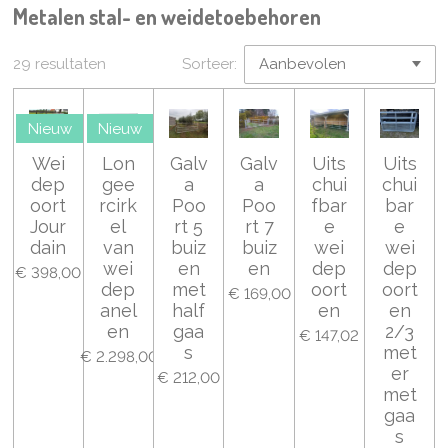
Metalen stal- en weidetoebehoren
29 resultaten
Sorteer:
Nieuw
Nieuw
Wei
Lon
Galv
Galv
Uits
Uits
dep
gee
a
a
chui
chui
oort
rcirk
Poo
Poo
fbar
bar
Jour
el
rt 5
rt 7
e
e
dain
van
buiz
buiz
wei
wei
wei
en
en
dep
dep
€ 398,00
dep
met
oort
oort
€ 169,00
anel
half
en
en
en
gaa
2/3
€ 147,02
s
met
€ 2.298,00
er
€ 212,00
met
gaa
s