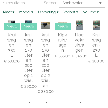
10 resultaten
Sorteer:
Maat
▾
model
▾
Uitvoering
▾
Variant
▾
Volume
▾
Nieuw
Nieuw
Nieuw
Krui
krui
krui
Kipk
Hoe
Krui
wag
wag
wag
ruiw
vekr
wag
en
en
en
age
uiwa
en -
330
170
170
n
gen
230
L
liter
liter
L
€ 565,00
€ 345,00
en
en
€ 533,00
€ 380,00
200
200
liter
liter
op 1
op 2
wiel
wiel
en
€ 290,00
€ 330,00