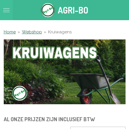
Ga
AGRI-BO
direct
naar
de
hoofdinhoud
Home
»
Webshop
»
Kruiwagens
AL ONZE PRIJZEN ZIJN INCLUSIEF BTW