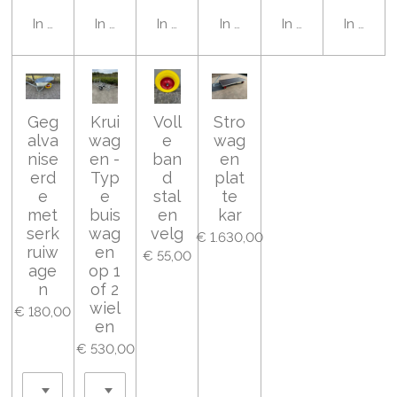
In winkelwagen
In winkelwagen
In winkelwagen
In winkelwagen
In winkelwagen
In wink
Geg
Krui
Voll
Stro
alva
wag
e
wag
nise
en -
ban
en
erd
Typ
d
plat
e
e
stal
te
met
buis
en
kar
serk
wag
velg
€ 1.630,00
ruiw
en
€ 55,00
age
op 1
n
of 2
wiel
€ 180,00
en
€ 530,00