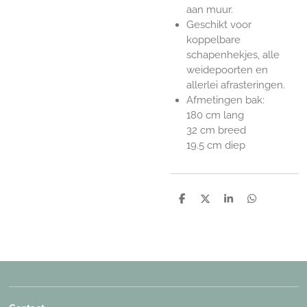
aan muur.
Geschikt voor
koppelbare
schapenhekjes, alle
weidepoorten en
allerlei afrasteringen.
Afmetingen bak:
180 cm lang
32 cm breed
19.5 cm diep
D
D
S
D
e
e
h
e
l
e
a
l
e
l
r
e
n
e
n