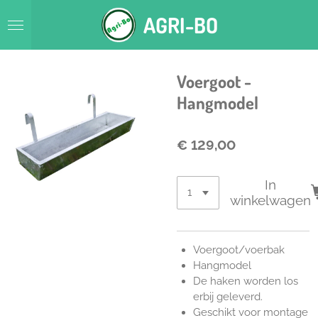
Ga
AGRI-BO
direct
naar
de
hoofdinhoud
Voergoot -
Hangmodel
€ 129,00
In
winkelwagen
Voergoot/voerbak
Hangmodel
De haken worden los
erbij geleverd.
Geschikt voor montage