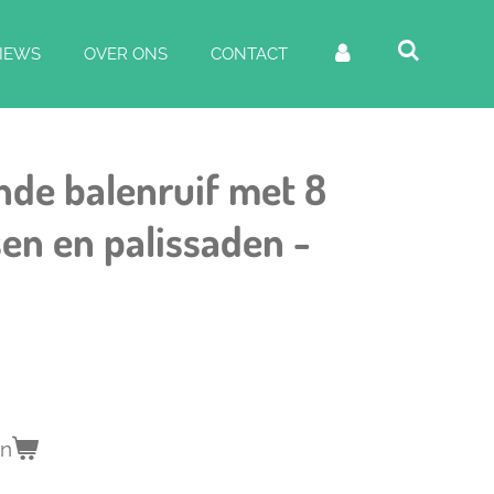
IEWS
OVER ONS
CONTACT
onde balenruif met 8
en en palissaden -
en