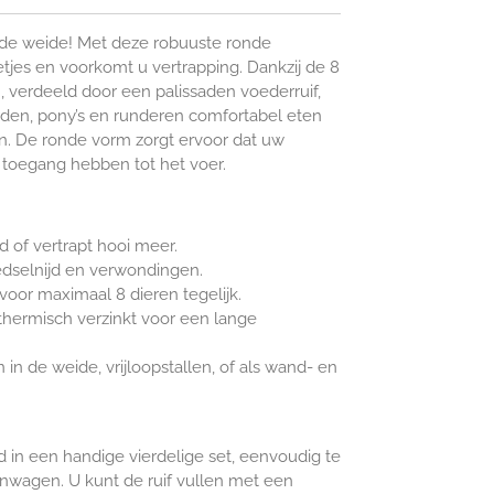
 de weide! Met deze robuuste ronde
etjes en voorkomt u vertrapping. Dankzij de 8
, verdeeld door een palissaden voederruif,
den, pony’s en runderen comfortabel eten
en. De ronde vorm zorgt ervoor dat uw
 toegang hebben tot het voer.
 of vertrapt hooi meer.
selnijd en verwondingen.
voor maximaal 8 dieren tegelijk.
thermisch verzinkt voor een lange
in de weide, vrijloopstallen, of als wand- en
 in een handige vierdelige set, eenvoudig te
ionwagen. U kunt de ruif vullen met een