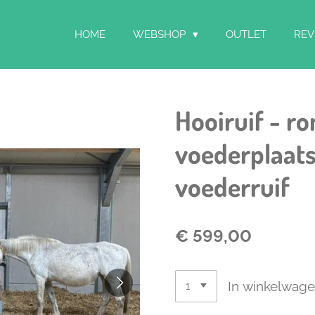
HOME
WEBSHOP
OUTLET
REV
Hooiruif - r
voederplaats
voederruif
€ 599,00
In winkelwag