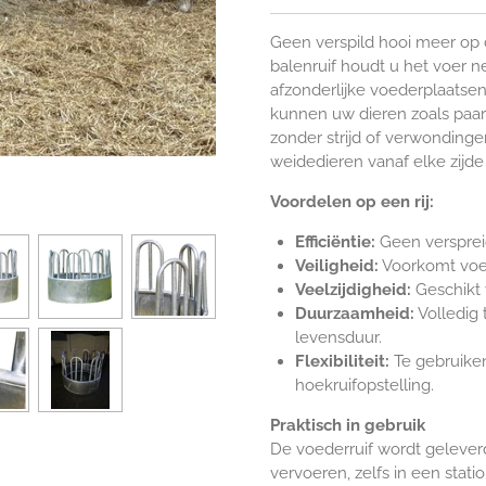
Geen verspild hooi meer op
balenruif houdt u het voer n
afzonderlijke voederplaatsen
kunnen uw dieren zoals paar
zonder strijd of verwonding
weidedieren vanaf elke zijde
Voordelen op een rij:
Efficiëntie:
Geen verspreid
Veiligheid:
Voorkomt voed
Veelzijdigheid:
Geschikt 
Duurzaamheid:
Volledig 
levensduur.
Flexibiliteit:
Te gebruiken 
hoekruifopstelling.
Praktisch in gebruik
De voederruif wordt geleverd
vervoeren, zelfs in een stat