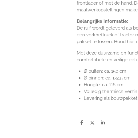
frontlader of met de hand. D
maatwerkopstellingen maken,
Belangrijke informatie:
De ruif wordt geleverd als b
een vorkheftruck of tractor 
pakket te lossen. Houd hier 
Met deze duurzame en functi
comfortabele en veilige eeter
Ø buiten: ca. 150 cm
Ø binnen: ca. 132,5 cm
Hoogte: ca. 116 cm
Volledig thermisch verzin
Levering als bouwpakket
D
D
S
e
e
h
l
e
a