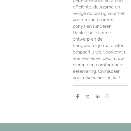
perfecte keuze voor een
efficiënte, duurzame en
veilige oplossing voor het
voeren van paarden,
pony’s en runderen.
Dankzij het slimme
ontwerp en de
hoogwaardige materialen
bespaart u tijd, voorkomt u
voerverlies en biedt u uw
dieren een comfortabele
eetervaring. Onmisbaar
voor elke weide of stal!
D
D
S
D
e
e
h
e
l
e
a
l
e
l
r
e
n
e
n