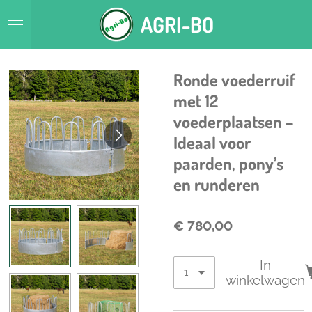
Ga
AGRI-BO
direct
naar
de
hoofdinhoud
Ronde voederruif
met 12
voederplaatsen –
Ideaal voor
paarden, pony’s
en runderen
€ 780,00
In
winkelwagen