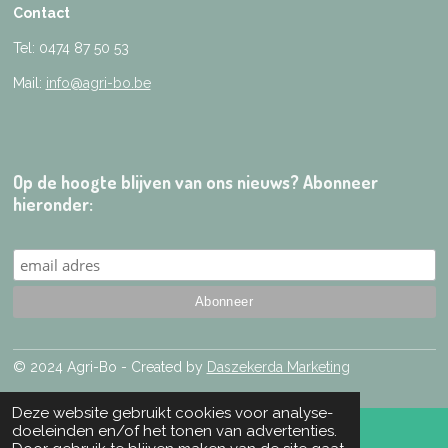
Contact
Tel: 0474 87 50 53
Mail:
info@agri-bo.be
Op de hoogte blijven van ons nieuws? Abonneer
hieronder:
© 2024 Agri-Bo - Created by
Daszekerda Marketing
Deze website gebruikt cookies voor analyse-
doeleinden en/of het tonen van advertenties.