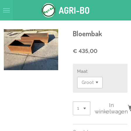
Ga
AGRI-BO
direct
naar
de
hoofdinhoud
Bloembak
€ 435,00
Maat
In
winkelwagen