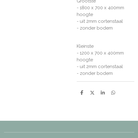
Grootste
- 1800 x 700 x 400mm
hoogte
- uit 2mm cortenstaal
- zonder bodem
Kleinste
- 1200 x 700 x 400mm
hoogte
- uit 2mm cortenstaal
- zonder bodem
D
D
S
D
e
e
h
e
l
e
a
l
e
l
r
e
n
e
n