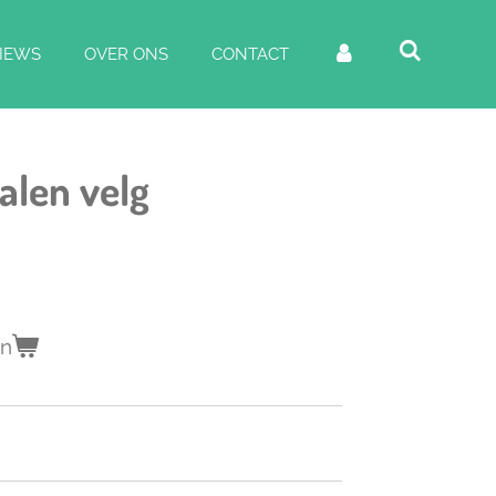
IEWS
OVER ONS
CONTACT
alen velg
en