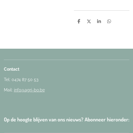
D
D
S
D
e
e
h
e
l
e
a
l
e
l
r
e
n
e
n
Contact
Tel: 0474 87 50 53
Mail:
info@agri-bo.be
Op de hoogte blijven van ons nieuws? Abonneer hieronder: