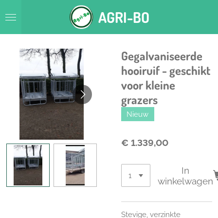
Ga
AGRI-BO
direct
naar
de
hoofdinhoud
Gegalvaniseerde
hooiruif - geschikt
voor kleine
grazers
Nieuw
€ 1.339,00
In
winkelwagen
Stevige, verzinkte