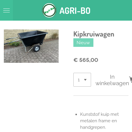
Ga
AGRI-BO
direct
naar
de
hoofdinhoud
Kipkruiwagen
Nieuw
€ 565,00
In
winkelwagen
Kunststof kuip met
metalen frame en
handgrepen.