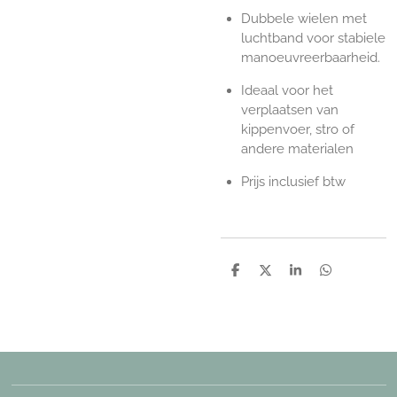
Dubbele wielen met
luchtband voor stabiele
manoeuvreerbaarheid.
Ideaal voor het
verplaatsen van
kippenvoer, stro of
andere materialen
Prijs inclusief btw
D
D
S
D
e
e
h
e
l
e
a
l
e
l
r
e
n
e
n