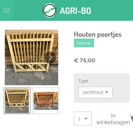
Ga
AGRI-BO
direct
naar
de
hoofdinhoud
Houten poortjes
Nieuw
€ 75,00
Type
In
winkelwagen