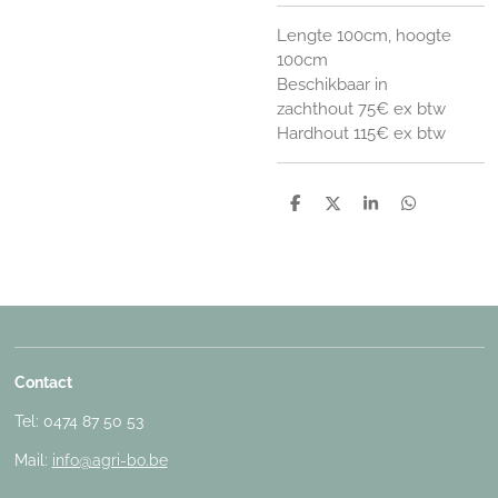
Lengte 100cm, hoogte
100cm
Beschikbaar in
zachthout 75€ ex btw
Hardhout 115€ ex btw
D
D
S
D
e
e
h
e
l
e
a
l
e
l
r
e
n
e
n
Contact
Tel: 0474 87 50 53
Mail:
info@agri-bo.be