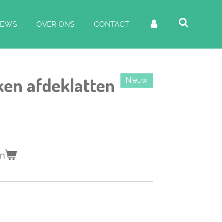
IEWS
OVER ONS
CONTACT
en afdeklatten
Nieuw
en