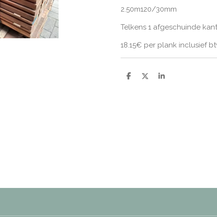
2.50m120/30mm
Telkens 1 afgeschuinde kan
18.15€ per plank inclusief b
D
D
S
e
e
h
l
e
a
e
l
r
n
e