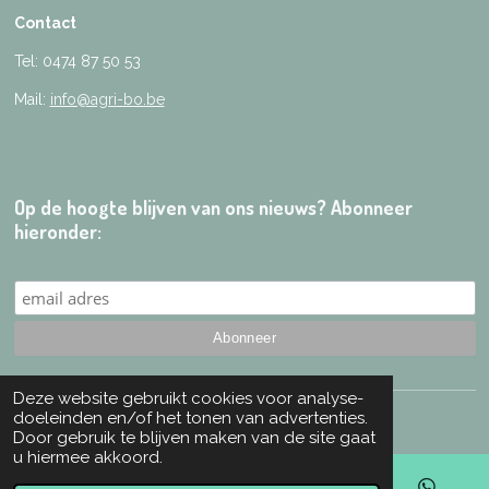
Contact
Tel: 0474 87 50 53
Mail:
info@agri-bo.be
Op de hoogte blijven van ons nieuws? Abonneer
hieronder:
Deze website gebruikt cookies voor analyse-
© 2024 Agri-Bo - Created by
Daszekerda Marketing
doeleinden en/of het tonen van advertenties.
Door gebruik te blijven maken van de site gaat
u hiermee akkoord.