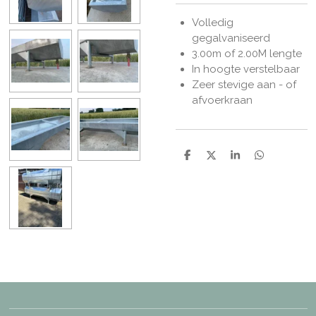
Volledig
gegalvaniseerd
3.00m of 2.00M lengte
In hoogte verstelbaar
Zeer stevige aan - of
afvoerkraan
D
D
S
D
e
e
h
e
l
e
a
l
e
l
r
e
n
e
n