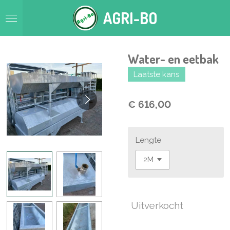
Ga
AGRI-BO
direct
naar
de
hoofdinhoud
Water- en eetbak
Laatste kans
€ 616,00
Lengte
Uitverkocht