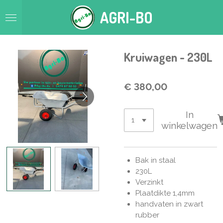
Ga
AGRI-BO
direct
naar
de
hoofdinhoud
Kruiwagen - 230L
€ 380,00
In
winkelwagen
Bak in staal
230L
Verzinkt
Plaatdikte 1,4mm
handvaten in zwart
rubber