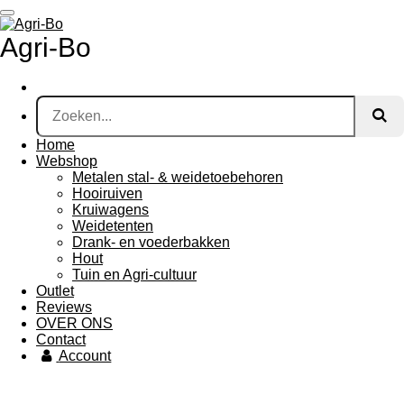
Ga
direct
Agri-Bo
naar
de
hoofdinhoud
Home
Webshop
Metalen stal- & weidetoebehoren
Hooiruiven
Kruiwagens
Weidetenten
Drank- en voederbakken
Hout
Tuin en Agri-cultuur
Outlet
Reviews
OVER ONS
Contact
Account