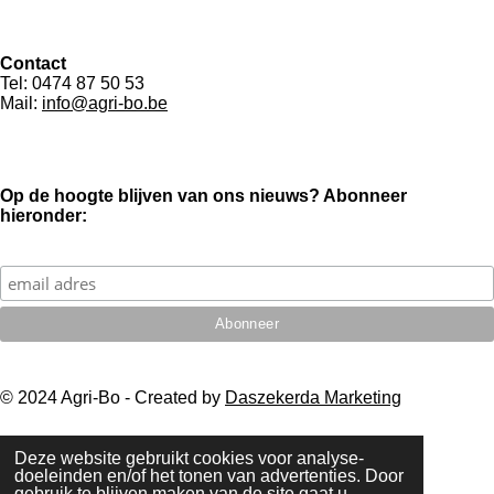
e
l
r
e
n
e
n
Contact
Tel: 0474 87 50 53
Mail:
info@agri-bo.be
Op de hoogte blijven van ons nieuws? Abonneer
hieronder:
© 2024 Agri-Bo - Created by
Daszekerda Marketing
Deze website gebruikt cookies voor analyse-
doeleinden en/of het tonen van advertenties. Door
gebruik te blijven maken van de site gaat u