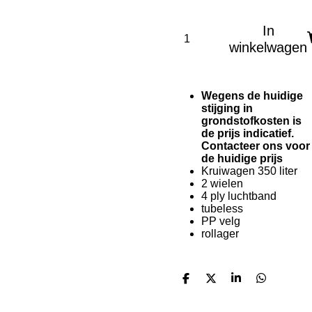
In
winkelwagen
Wegens de huidige
stijging in
grondstofkosten is
de prijs indicatief.
Contacteer ons voor
de huidige prijs
Kruiwagen 350 liter
2 wielen
4 ply luchtband
tubeless
PP velg
rollager
D
D
S
D
e
e
h
e
l
e
a
l