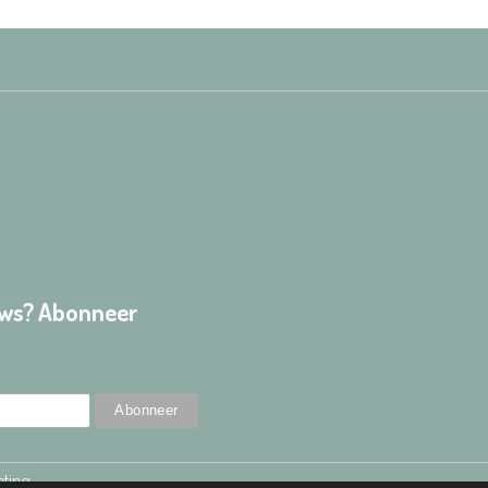
euws? Abonneer
ting