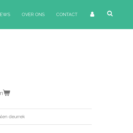
IEWS
OVER ONS
CONTACT
en
alen deurrek