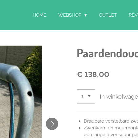
HOME
WEBSHOP
OUTLET
REV
Paardendou
€ 138,00
In winkelwag
Draaibare verstelbare zw
Zwenkarm en muurmontage
een lange levensduur geg