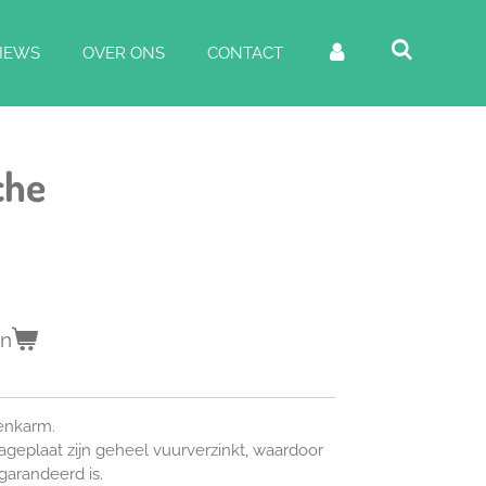
IEWS
OVER ONS
CONTACT
che
en
enkarm.
plaat zijn geheel vuurverzinkt, waardoor
arandeerd is.