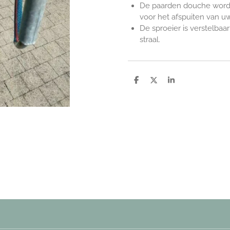
De paarden douche wordt
voor het afspuiten van u
De sproeier is verstelbaar
straal.
D
D
S
e
e
h
l
e
a
e
l
r
n
e