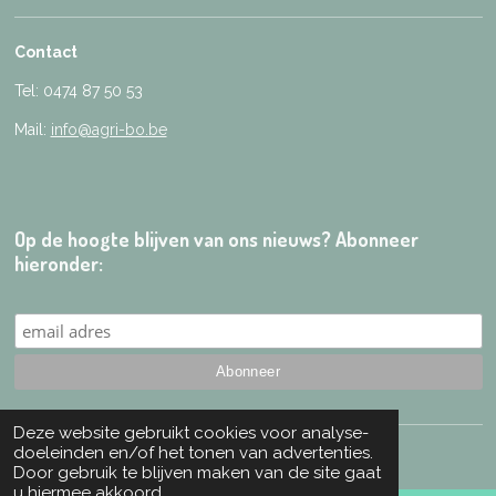
Contact
Tel: 0474 87 50 53
Mail:
info@agri-bo.be
Op de hoogte blijven van ons nieuws? Abonneer
hieronder:
Deze website gebruikt cookies voor analyse-
© 2024 Agri-Bo - Created by
Daszekerda Marketing
doeleinden en/of het tonen van advertenties.
Door gebruik te blijven maken van de site gaat
u hiermee akkoord.