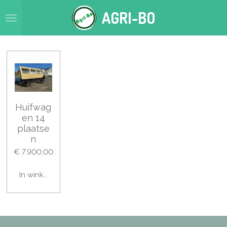
Ga
AGRI-BO
direct
naar
de
hoofdinhoud
Huifwag
en 14
plaatse
n
€ 7.900,00
In winkelwagen